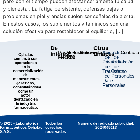
pero con el tiempo pueden afectar seriamente tu salud
y bienestar. La fatiga persistente, defensas bajas o
problemas en piel y encías suelen ser señales de alerta.
En estos casos, los suplementos vitamínicos son una
solución efectiva para restablecer el equilibrio, […]
De
-
-
-
-
Otros
-
-
-
Portal
Productos
Farmacovigilancia
Noticias
Aviso
Política
Contacto
interés
Enlaces
Ophalac
Médicos
OTC
de
de
comenzó sus
Privacidad
Protección
operaciones
de
de
en la
Tratamiento
Datos
comercialización
de
de
Personales
medicamentos
Datos
genéricos,
Personales
consolidándose
como un
actor
destacado en
la industria
farmacéutica.
© 2025 - Laboratorios
Todos los
Número de radicado publicidad:
Farmacéuticos Ophalac
derechos
2024009113
S.A.S.
reservados