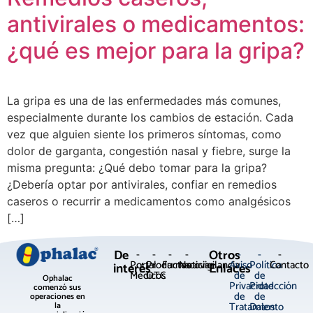
antivirales o medicamentos:
¿qué es mejor para la gripa?
La gripa es una de las enfermedades más comunes,
especialmente durante los cambios de estación. Cada
vez que alguien siente los primeros síntomas, como
dolor de garganta, congestión nasal y fiebre, surge la
misma pregunta: ¿Qué debo tomar para la gripa?
¿Debería optar por antivirales, confiar en remedios
caseros o recurrir a medicamentos como analgésicos
[…]
De
Otros
-
-
-
-
-
-
-
Portal
Productos
Farmacovigilancia
Noticias
Aviso
Política
Contacto
interés
Enlaces
Médicos
OTC
de
de
Ophalac
Privacidad
Protección
comenzó sus
de
de
operaciones en
Tratamiento
Datos
la