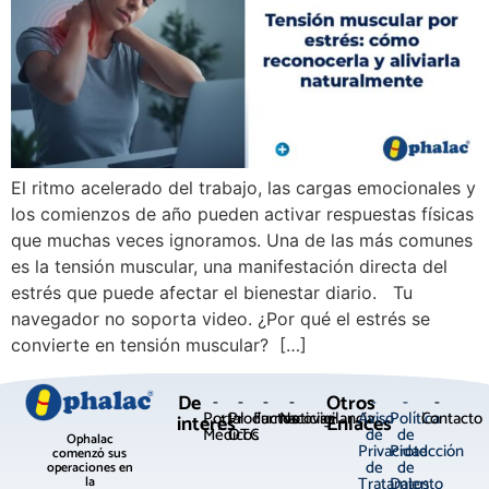
El ritmo acelerado del trabajo, las cargas emocionales y
los comienzos de año pueden activar respuestas físicas
que muchas veces ignoramos. Una de las más comunes
es la tensión muscular, una manifestación directa del
estrés que puede afectar el bienestar diario. Tu
navegador no soporta video. ¿Por qué el estrés se
convierte en tensión muscular? […]
De
Otros
-
-
-
-
-
-
-
Portal
Productos
Farmacovigilancia
Noticias
Aviso
Política
Contacto
interés
Enlaces
Médicos
OTC
de
de
Ophalac
Privacidad
Protección
comenzó sus
de
de
operaciones en
Tratamiento
Datos
la