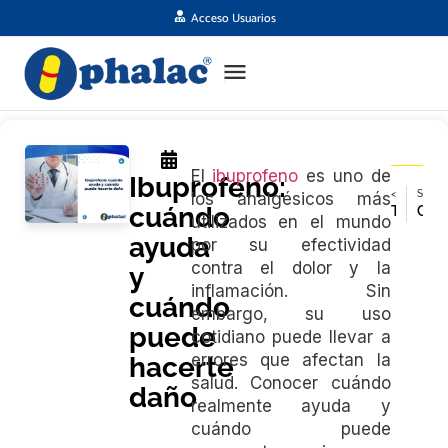
Acceso Usuarios
El
ibuprofeno
es uno de
Ibuprofeno:
< ARTÍCULO ANTERIOR
SIGUIENTE ARTÍCULO >
los analgésicos más
cuándo
Tensión muscular por estrés: causas y alivio natural
Cómo medir correctamente los medicamentos líquidos
utilizados en el mundo
ayuda
por su efectividad
contra el dolor y la
y
inflamación.
Sin
cuándo
embargo, su uso
puede
cotidiano puede llevar a
errores que afectan la
hacerte
salud.
Conocer cuándo
daño
realmente ayuda y
cuándo puede