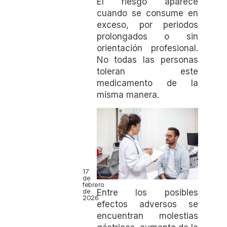
El riesgo aparece
cuando se consume en
exceso, por periodos
prolongados o sin
orientación profesional.
No todas las personas
toleran este
medicamento de la
misma manera.
17
de
febrero
de
Entre los posibles
2026
efectos adversos se
encuentran molestias