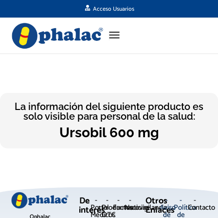
Acceso Usuarios
La información del siguiente producto es
solo visible para personal de la salud:
Ursobil 600 mg
De
Otros
-
-
-
-
-
-
-
Portal
Productos
Farmacovigilancia
Noticias
Aviso
Política
Contacto
interés
Enlaces
Médicos
OTC
de
de
Ophalac