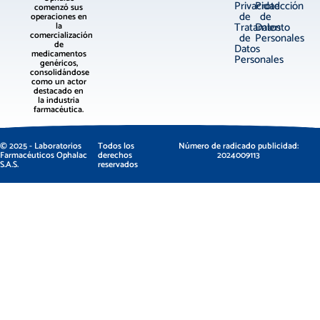
Privacidad
Protección
comenzó sus
de
de
operaciones en
Tratamiento
Datos
la
comercialización
de
Personales
de
Datos
medicamentos
Personales
genéricos,
consolidándose
como un actor
destacado en
la industria
farmacéutica.
© 2025 - Laboratorios
Todos los
Número de radicado publicidad:
Farmacéuticos Ophalac
derechos
2024009113
S.A.S.
reservados