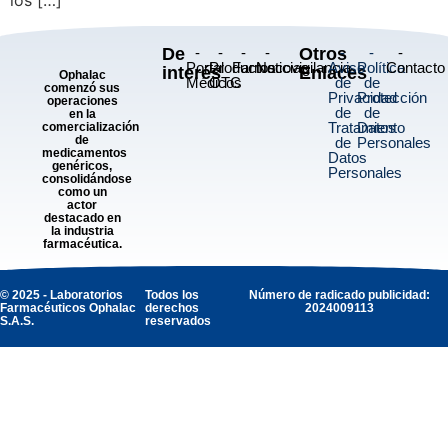
De
-
-
-
-
Otros
-
-
-
Portal
Productos
Farmacovigilancia
Noticias
Aviso
Política
Contacto
interés
Enlaces
Ophalac
Médicos
OTC
de
de
comenzó sus
Privacidad
Protección
operaciones
de
de
en la
Tratamiento
Datos
comercialización
de
de
Personales
medicamentos
Datos
genéricos,
Personales
consolidándose
como un
actor
destacado en
la industria
farmacéutica.
© 2025 - Laboratorios
Todos los
Número de radicado publicidad:
Farmacéuticos Ophalac
derechos
2024009113
S.A.S.
reservados